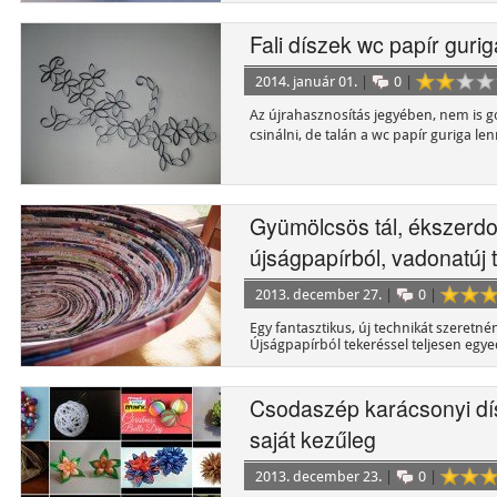
Fali díszek wc papír gurig
2014. január 01.
|
0
|
Az újrahasznosítás jegyében, nem is g
csinálni, de talán a wc papír guriga le
Gyümölcsös tál, ékszerdo
újságpapírból, vadonatúj 
2013. december 27.
|
0
|
Egy fantasztikus, új technikát szeretn
Újságpapírból tekeréssel teljesen egye
készíthetünk és még a környezetünket 
Csodaszép karácsonyi dí
saját kezűleg
2013. december 23.
|
0
|