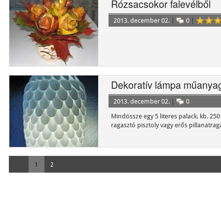
Rózsacsokor falevélből
2013. december 02.
|
0
|
Dekoratív lámpa műanyag
2013. december 02.
|
0
Mindössze egy 5 literes palack, kb. 2
ragasztó pisztoly vagy erős pillanatrag
1
2