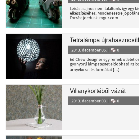
Leírást sajnos nem találtunk, így egy ki
elkészítéséhez. Mindenesetre jópofána
Forrás: joedusk.imgur.com
Tetralámpa újrahasznosí
2013. december 05.
|
0
Ed Chew designer egy remek ötletét o
gyönyörű lámpatestet eldobható ital
árnyékokat és formákat […]
Villanykörtéből vázát
2013. december 03.
|
0