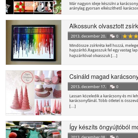
Már nagyon ideje készülni a karácsony
aránylag gyorsan elkészíthető karácson
már már […]
Alkossunk olvasztott zsír
2013. december 20.
|
0
|
Mindössze zsírkréta kell hozzá, meleget
hajszárító.Ragasszuk fel egy vastag lap
hajszárítóval olvasszuk […]
Csináld magad karácsonyf
2013. december 17.
|
0
Lassan közeledik a karácsony és mi leh
karácsonyfánál. Több ötletet is összev
[…]
Így készíts öngyújtóból m
2013. december 08.
|
0