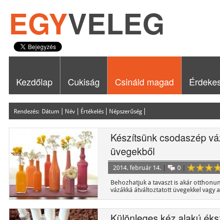
EGY
VELEG
Kezdőlap
Cukiság
Csináld magad
Érdeke
Rendezés:
Dátum
Név
Értékelés
Népszerűség
Készítsünk csodaszép vá
üvegekből
2014. február 14.
|
0
|
Behozhatjuk a tavaszt is akár otthonu
vázákká átváltoztatott üvegekkel vagy a
[…]
Különleges kéz alakú éks