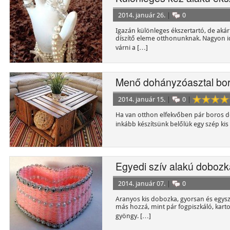
2014. január 26.
|
0
Igazán különleges ékszertartó, de aká
díszítő eleme otthonunknak. Nagyon id
várni a […]
Menő dohányzóasztal bor
2014. január 15.
|
0
|
Ha van otthon elfekvőben pár boros d
inkább készítsünk belőlük egy szép kis 
Egyedi szív alakú dobozk
2014. január 07.
|
0
Aranyos kis dobozka, gyorsan és egysze
más hozzá, mint pár fogpiszkáló, karto
gyöngy. […]