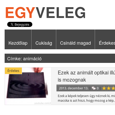
EGY
VELEG
Kezdőlap
Cukiság
Csináld magad
Érdeke
Címke: animáció
Érdekes
Ezek az animált optikai il
is mozognak
2013. december 13.
|
0
|
Ezek a képek teljesen úgy néznek ki,
macska is azt hiszi, hogy mozog a kép,