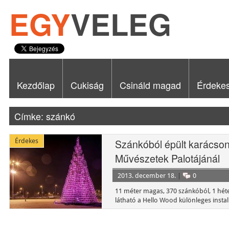
EGY
VELEG
Kezdőlap
Cukiság
Csináld magad
Érdeke
Címke: szánkó
Érdekes
Szánkóból épült karácso
Művészetek Palotájánál
2013. december 18.
|
0
11 méter magas, 370 szánkóból, 1 héten
látható a Hello Wood különleges insta