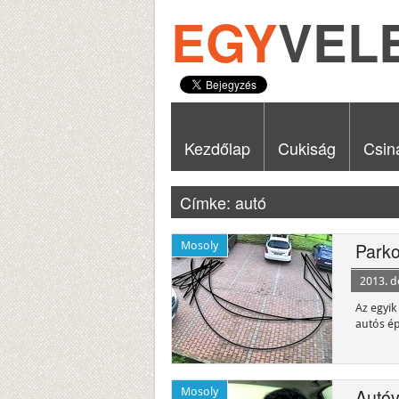
EGY
VEL
Kezdőlap
Cukiság
Csin
Címke: autó
Mosoly
Parko
2013. 
Az egyik
autós ép
Mosoly
Autóv