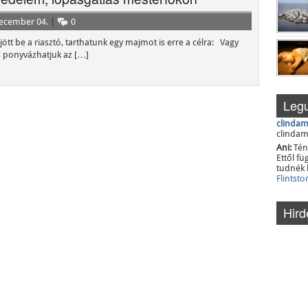
december 04.
|
0
ött be a riasztó, tarthatunk egy majmot is erre a célra: Vagy
is ponyvázhatjuk az […]
Legu
clindam
clindam
Ani:
Tén
Ettől f
tudnék 
Flintsto
Hird