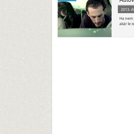
2013. 
Ha nem j
akár le 