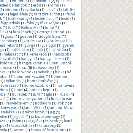
tott
(1)
emberek
(1)
emlékmű
(2)
építkezés
tetlen barlangok
(1)
erőd
(1)
erőmű
(1)
(1)
étterem
(1)
evolúció
(1)
falevél
(1)
fali dísz
er
(1)
fejjel lefele
(1)
fejtetőre állított
(1)
felhő
ék
(1)
festék spray
(1)
festett üveg
(1)
festő
(1)
fogpiszkáló
(1)
fóka
(1)
fóka kölykök
(1)
s
(1)
föld
(1)
Follow Me
(1)
fonal
(1)
fus
(15)
fura képek
(1)
George Ferrandi
(1)
(1)
gipsz
(1)
goethe
(1)
Google Glass
(1)
 szemüveg
(1)
gördeszka
(1)
gördeszka ház
ess rekord
(1)
guriga
(1)
gyalogol
(1)
gyerek
gy
(1)
hajléktalan
(1)
hajó
(1)
hajszárító
(1)
1)
halászat
(1)
halkereskedő
(1)
hálószoba
s szakáll
(1)
hangya
(1)
hangya fészek
(1)
kolónia
(1)
hangya kolónia alumíniumból
onmások
(1)
ház
(6)
háziasszony
(1)
nka
(1)
hello wood
(1)
helyek
(1)
híd
(1)
hó
mber
(1)
hóember készítés
(1)
hóember
(1)
Hollandia
(1)
homokművész
(1)
zobrászat
(1)
homokszobrok
(1)
hóművész
hely
(1)
hotel
(4)
hotelek képei
(1)
oba
(1)
hulladék
(1)
IBM
(1)
iglu
(1)
illúzió
(4)
aló
(1)
improveverywhere
(1)
Indiai-óceán
(1)
irányítóterem
(1)
irodalom
(1)
írók
(1)
it
e i knew you
(1)
Janet Write
(1)
Jannatul Mawa
 ételekkel
(1)
játékos fotók
(1)
jég
(1)
edve
(1)
jégeső
(1)
jó kezekben vagy
(1)
ávia
(1)
kabin
(1)
kagyló
(1)
kalózok
(1)
kanál
apé
(1)
kapcsolóház
(1)
karácsony
(5)
nyfa
(3)
karton
(1)
katasztrófa turizmus
(1)