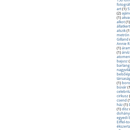
150 fon
fotográ
art
(1)
5
(2)
aján
(1)
akvar
alkot
(1)
állatkert
alszik
(1
metrón
Gilland
Annie Ra
(1)
áram
(1)
árvíz
atome
bajusz
(
barlang
nagyvil
belsőépí
társasá
(1)
boro
búvár
(
celebrit
cirkusz
csend
(
ház
(1)
(1)
dísz
dohányz
egyedi 
Eiffel-t
ékszert