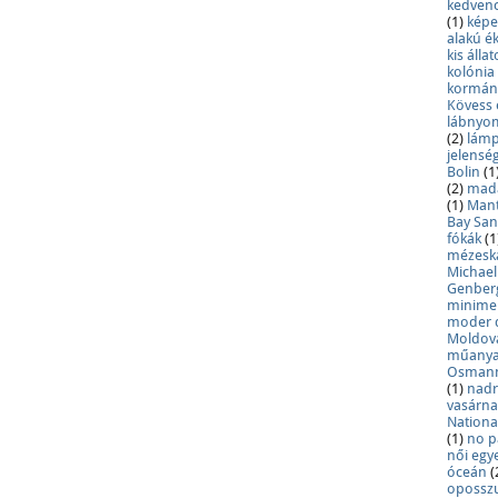
kedven
(1)
képe
alakú é
kis állat
kolónia
kormán
Kövess
lábnyo
(2)
lámp
jelensé
Bolin
(1
(2)
mad
(1)
Mant
Bay Sa
fókák
(1
mézesk
Michael
Genber
minime
moder 
Moldov
műany
Osman
(1)
nadr
vasárn
Nationa
(1)
no p
női egy
óceán
(
oposs