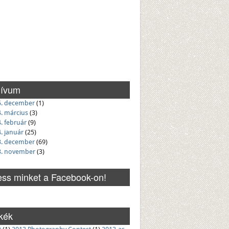
hívum
5. december
(1)
. március
(3)
. február
(9)
. január
(25)
3. december
(69)
3. november
(3)
ss minket a Facebook-on!
kék