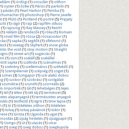
reklám
(1)
ördögi
(1)
oroszlán
(1)
otthon
(1)
oyster
(1)
őzike
(1)
Párizs
(1)
parkoló
(1)
1)
pávián
(1)
Pearl Harbor
(1)
Pemba
(1)
 Schumacher
(1)
photoshop
(1)
Pierre Javelle
át
(1)
Plútó
(1)
Portland
(1)
portré
(5)
Pripjaty
sztó
(1)
rágó
(1)
rajz
(2)
rajzfilm stílusú
k
(1)
rajzszög
(1)
Ray Massey
(1)
Reichl
(1)
reklám
(2)
rendezők
(1)
róka
(1)
Romain
(1)
rövid film
(1)
rózsa
(2)
rózsacsokor
(1)
ocka
(1)
sapka
(1)
segítők
(1)
sífelvonó
(1)
Beck
(1)
sivatag
(1)
SkyPark
(1)
snow globe
 into the void
(1)
stop motion
(1)
Straight
signs
(1)
street art
(1)
sugárzás
(1)
znó
(1)
süni
(1)
szakáll
(3)
szakállal
tött sapka
(1)
szálloda
(1)
szánalmas
(1)
(1)
szekrény
(1)
szellemváros
(1)
szélvédő
(1)
(1)
Szentpétervár
(1)
szépség
(1)
sziget
(1)
)
színes
(3)
Szingapúr
(1)
szív alakú doboz
og
(1)
szobor
(1)
szobrász
(1)
szolgálati
)
szumátrai
(1)
szundít
(1)
szürreális
(2)
lis önportrék
(1)
tál
(1)
tehetséges
(1)
tejes
1)
tél
(1)
télen
(1)
téli táj
(1)
természet
(5)
etes alapanyagok
(1)
természetes anyagok
estés
(1)
testfestő
(1)
tigris
(1)
time lapse
(1)
h
(1)
tó
(1)
tökéletes otthon
(1)
tökéletes
(1)
tolvaj
(1)
tolvaj páviánok
(1)
tükör
(1)
mese
(1)
túrista
(1)
Uganda
(1)
ugat
(1)
znosítás
(2)
újság hirdetés
(1)
újságpapír
(1)
(1)
Usingo
(1)
út
(1)
utazás
(1)
utcai
et
(1)
üveg
(1)
üveg doboz
(1)
üvegkupola