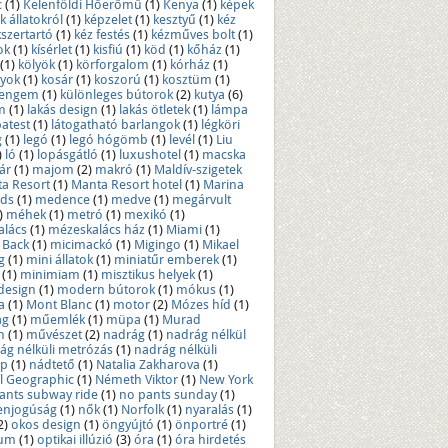
c
(1)
Kelenföldi Hőerőmű
(1)
Kenya
(1)
képek
k állatokról
(1)
képzelet
(1)
kesztyű
(1)
kéz
kszertartó
(1)
kéz festés
(1)
kézműves bolt
(1)
ok
(1)
kísérlet
(1)
kisfiú
(1)
köd
(1)
kőház
(1)
(1)
kölyök
(1)
körforgalom
(1)
kórház
(1)
yok
(1)
kosár
(1)
koszorú
(1)
kosztüm
(1)
 engem
(1)
különleges bútorok
(2)
kutya
(6)
m
(1)
lakás design
(1)
lakás ötletek
(1)
lámpa
atest
(1)
látogatható barlangok
(1)
légköri
g
(1)
legó
(1)
legó hógömb
(1)
levél
(1)
Liu
)
ló
(1)
lopásgátló
(1)
luxushotel
(1)
macska
ár
(1)
majom
(2)
makró
(1)
Maldív-szigetek
a Resort
(1)
Manta Resort hotel
(1)
Marina
nds
(1)
medence
(1)
medve
(1)
megárvult
)
méhek
(1)
metró
(1)
mexikó
(1)
alács
(1)
mézeskalács ház
(1)
Miami
(1)
 Back
(1)
micimackó
(1)
Migingo
(1)
Mikael
g
(1)
mini állatok
(1)
miniatűr emberek
(1)
(1)
minimiam
(1)
misztikus helyek
(1)
design
(1)
modern bútorok
(1)
mókus
(1)
a
(1)
Mont Blanc
(1)
motor
(2)
Mózes híd
(1)
ag
(1)
műemlék
(1)
müpa
(1)
Murad
n
(1)
művészet
(2)
nadrág
(1)
nadrág nélkül
ág nélküli metrózás
(1)
nadrág nélküli
ap
(1)
nádtető
(1)
Natalia Zakharova
(1)
l Geographic
(1)
Németh Viktor
(1)
New York
ants subway ride
(1)
no pants sunday
(1)
enjogúság
(1)
nők
(1)
Norfolk
(1)
nyaralás
(1)
2)
okos design
(1)
öngyújtó
(1)
önportré
(1)
zum
(1)
optikai illúzió
(3)
óra
(1)
óra hirdetés