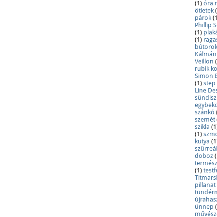
(1)
óra 
ötletek
párok
(
Phillip
(1)
plak
(1)
raga
bútoro
Kálmán
Veillon
rubik k
Simon 
(1)
step
Line De
sündis
egybekö
szánkó
szemét
szikla
(1
(1)
szm
kutya
(1
szürreá
doboz
(
termész
(1)
testf
Titmars
pillanat
tündér
újrahas
ünnep
művész