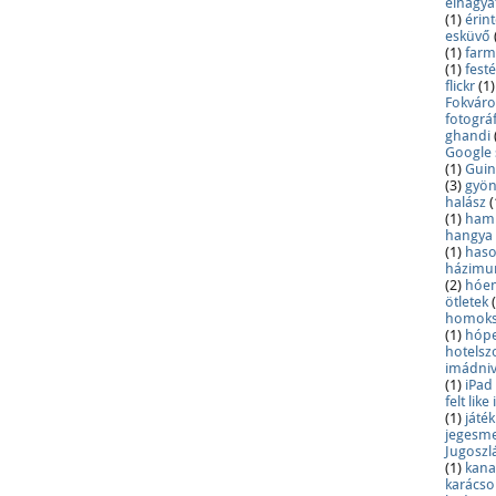
elhagya
(1)
érin
esküvő
(1)
farm
(1)
fest
flickr
(1)
Fokváro
fotográ
ghandi
Google
(1)
Guin
(3)
gyön
halász
(
(1)
hami
hangya 
(1)
has
házimu
(2)
hóe
ötletek
homoks
(1)
hópe
hotelsz
imádniv
(1)
iPad
felt lik
(1)
játék
jegesm
Jugoszl
(1)
kan
karácso