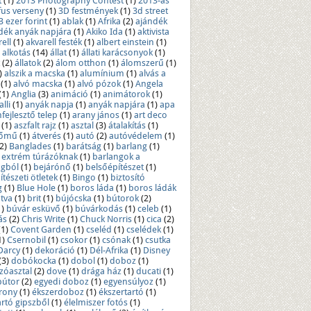
t
(1)
2013 Photography Contest
(1)
2013-as
fus verseny
(1)
3D festmények
(1)
3d street
3 ezer forint
(1)
ablak
(1)
Afrika
(2)
ajándék
dék anyák napjára
(1)
Akiko Ida
(1)
aktivista
ell
(1)
akvarell festék
(1)
albert einstein
(1)
alkotás
(14)
állat
(1)
állati karácsonyok
(1)
(2)
állatok
(2)
álom otthon
(1)
álomszerű
(1)
)
alszik a macska
(1)
alumínium
(1)
alvás a
(1)
alvó macska
(1)
alvó pózok
(1)
Angela
(1)
Anglia
(3)
animáció
(1)
animátorok
(1)
lli
(1)
anyák napja
(1)
anyák napjára
(1)
apa
fejlesztő telep
(1)
arany jános
(1)
art deco
(1)
aszfalt rajz
(1)
asztal
(3)
átalakítás
(1)
rőmű
(1)
átverés
(1)
autó
(2)
autóvédelem
(1)
2)
Banglades
(1)
barátság
(1)
barlang
(1)
 extrém túrázóknak
(1)
barlangok a
ágból
(1)
bejárónő
(1)
belsőépítészet
(1)
tészeti ötletek
(1)
Bingo
(1)
biztosító
g
(1)
Blue Hole
(1)
boros láda
(1)
boros ládák
tva
(1)
brit
(1)
bújócska
(1)
bútorok
(2)
1)
búvár esküvő
(1)
búvárkodás
(1)
celeb
(1)
ás
(2)
Chris Write
(1)
Chuck Norris
(1)
cica
(2)
(1)
Covent Garden
(1)
cseléd
(1)
cselédek
(1)
1)
Csernobil
(1)
csokor
(1)
csónak
(1)
csutka
Darcy
(1)
dekoráció
(1)
Dél-Afrika
(1)
Disney
(3)
dobókocka
(1)
dobol
(1)
doboz
(1)
óasztal
(2)
dove
(1)
drága ház
(1)
ducati
(1)
bútor
(2)
egyedi doboz
(1)
egyensúlyoz
(1)
orony
(1)
ékszerdoboz
(1)
ékszertartó
(1)
artó gipszből
(1)
élelmiszer fotós
(1)