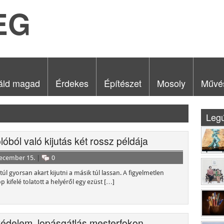
EG
áld magad
Érdekes
Építészet
Mosoly
Művé
Leg
lóból való kijutás két rossz példája
december 15.
|
0
 túl gyorsan akart kijutni a másik túl lassan. A figyelmetlen
p kifelé tolatott a helyéről egy ezüst […]
édelem, lopásgátlás mesterfokon