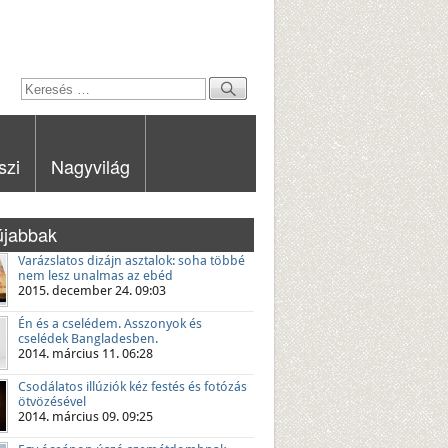
szi
Nagyvilág
újabbak
Varázslatos dizájn asztalok: soha többé
nem lesz unalmas az ebéd
2015. december 24. 09:03
Én és a cselédem. Asszonyok és
cselédek Bangladesben.
2014. március 11. 06:28
Csodálatos illúziók kéz festés és fotózás
ötvözésével
2014. március 09. 09:25