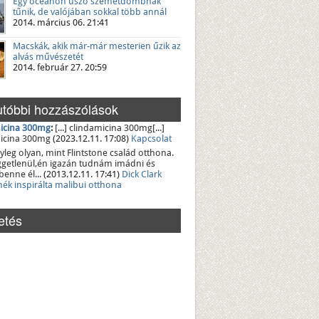
Egy óceánon úszó szemétdombnak
tűnik, de valójában sokkal több annál
2014. március 06. 21:41
Macskák, akik már-már mesterien űzik az
alvás művészetét
2014. február 27. 20:59
tóbbi hozzászólások
icina 300mg
:
[...] clindamicina 300mg[...]
icina 300mg
(2023.12.11. 17:08)
Kapcsolat
yleg olyan, mint Flintstone család otthona.
üggetlenül,én igazán tudnám imádni és
benne él...
(2013.12.11. 17:41)
Dick Clark
nék inspirálta malibui otthona
etés