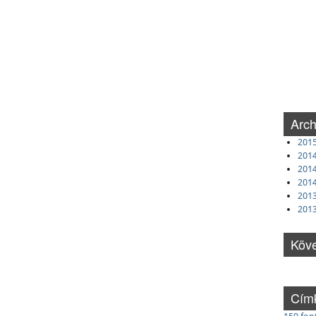
Arc
201
2014
2014
2014
201
201
Köve
Cím