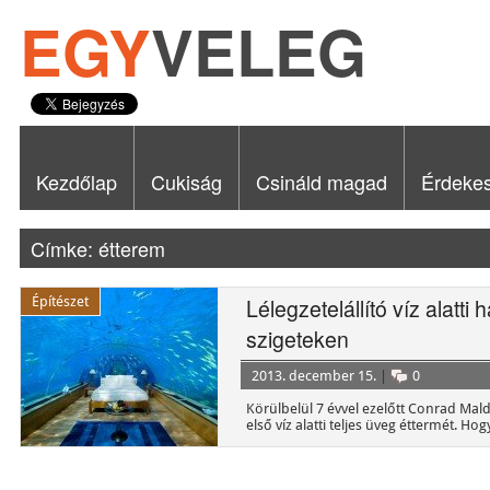
EGY
VELEG
Kezdőlap
Cukiság
Csináld magad
Érdeke
Címke: étterem
Építészet
Lélegzetelállító víz alatti
szigeteken
2013. december 15.
|
0
Körülbelül 7 évvel ezelőtt Conrad Mald
első víz alatti teljes üveg éttermét. H
évfordulójukat az […]