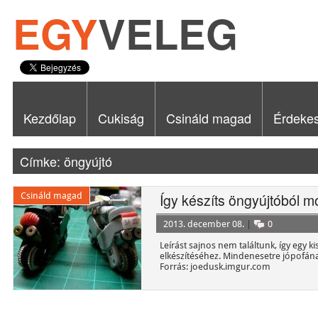
EGY
VELEG
Kezdőlap
Cukiság
Csináld magad
Érdeke
Címke: öngyújtó
Csináld magad
Így készíts öngyújtóból m
2013. december 08.
|
0
Leírást sajnos nem találtunk, így egy ki
elkészítéséhez. Mindenesetre jópofána
Forrás: joedusk.imgur.com