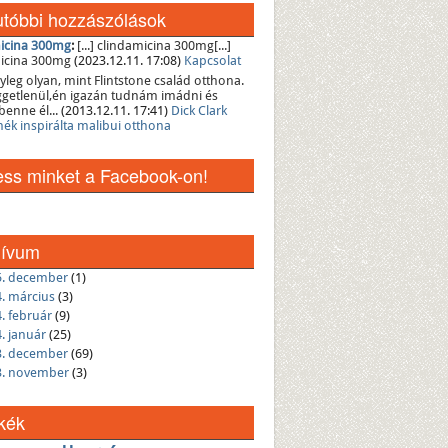
tóbbi hozzászólások
icina 300mg
:
[...] clindamicina 300mg[...]
icina 300mg
(2023.12.11. 17:08)
Kapcsolat
yleg olyan, mint Flintstone család otthona.
üggetlenül,én igazán tudnám imádni és
benne él...
(2013.12.11. 17:41)
Dick Clark
nék inspirálta malibui otthona
ss minket a Facebook-on!
hívum
5. december
(1)
. március
(3)
. február
(9)
. január
(25)
3. december
(69)
3. november
(3)
kék