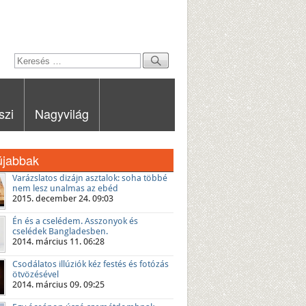
szi
Nagyvilág
újabbak
Varázslatos dizájn asztalok: soha többé
nem lesz unalmas az ebéd
2015. december 24. 09:03
Én és a cselédem. Asszonyok és
cselédek Bangladesben.
2014. március 11. 06:28
Csodálatos illúziók kéz festés és fotózás
ötvözésével
2014. március 09. 09:25