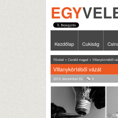
EGY
VEL
Kezdőlap
Cukiság
Csin
Főoldal
»
Csináld magad
»
Villanykörtéből vá
Villanykörtéből vázát
2013. december 03.
|
0