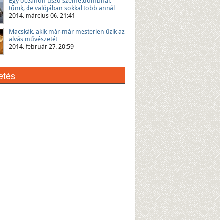
Egy óceánon úszó szemétdombnak
tűnik, de valójában sokkal több annál
2014. március 06. 21:41
Macskák, akik már-már mesterien űzik az
alvás művészetét
2014. február 27. 20:59
etés