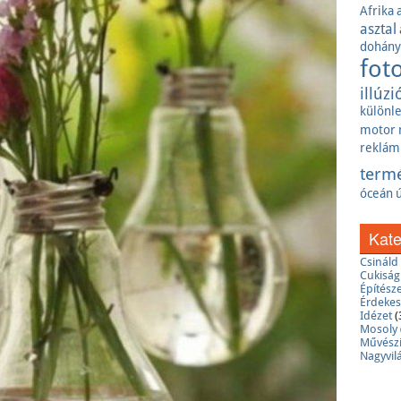
Afrika
asztal
dohány
fot
illúzi
különl
motor
reklám
term
óceán
Kate
Csinál
Cukiság
Építész
Érdekes
Idézet
(
Mosoly
Művész
Nagyvil