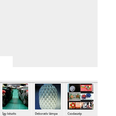
Így készíts
Dekoratív lámpa
Csodaszép