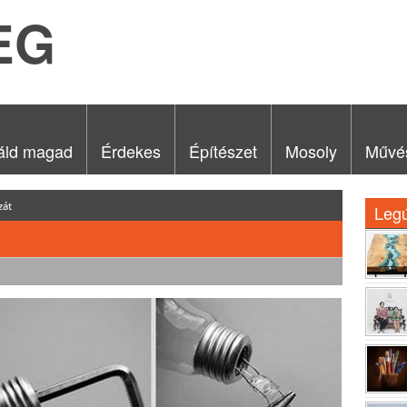
EG
áld magad
Érdekes
Építészet
Mosoly
Művé
zát
Leg