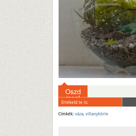
Oszd
meg!
Értékeld te is:
Email
Save
Címkék:
váza
,
villanykörte