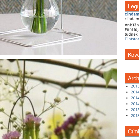
Legu
clindam
clindam
Ani:
Tén
Ettől f
tudnék 
Flintsto
Köve
Arc
201
2014
2014
2014
201
201
Cím