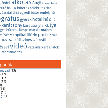
alkotás
Anglia
ajándék
animátorok
autó
bajusz
bútorok
celebritás
cica
dísz
zóasztal
egyedi bútor
emlékmű
ográfus
ház
hotel
gyerek
hó
kutya
karácsony
ó
karácsonyfa
eges bútorok
lámpa
macska
majom
portré
optikai illúzió
művészet
rajz
szakáll
színes
rózsa
szürreális
videó
észet
váza
állatkert
állatok
újrahasznosítás
góriák
d magad
(15)
(17)
et
(15)
(15)
3)
(18)
i
(16)
ág
(11)