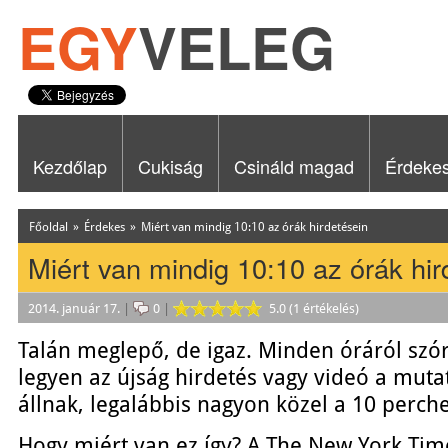
EGY
VELEG
Kezdőlap
Cukiság
Csináld magad
Érdeke
Főoldal
»
Érdekes
»
Miért van mindig 10:10 az órák hirdetésein
Miért van mindig 10:10 az órák hir
2014. január 17.
|
0
|
5.0 (1 értékelés)
Talán meglepő, de igaz. Minden óráról szó
legyen az újság hirdetés vagy videó a muta
állnak, legalábbis nagyon közel a 10 perche
Hogy miért van ez így? A The New York Tim