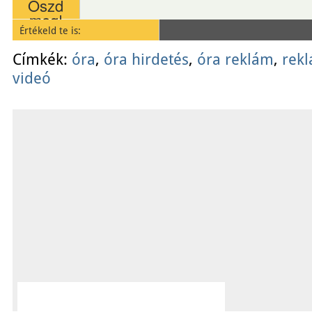
Oszd
meg!
Értékeld te is:
Email
Save
Címkék:
óra
,
óra hirdetés
,
óra reklám
,
rek
videó