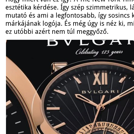
esztétika kérdése. Így szép szimmetrikus, 
mutató és ami a legfontosabb, így sosincs 
márkájának logója. És még úgy is néz ki, m
ez utóbbi azért nem túl meggyőző.