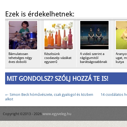
Ezek is érdekelhetnek:
Bámulatosan
Készítsünk
A videó szerint a
Aranyos
tehetséges négy
csodaszép vázákat
rágógumitól
ugat, m
éves doboló
egyszerű
barátságosabbnak
kutya
fiúcska
üvegekből
tűnsz
MIT GONDOLSZ? SZÓLJ HOZZÁ TE IS!
←
Simon Beck hóművészete, csak gyalogol és közben
14 csodálatos ho
alkot
Copyright ©2013 - 2026
www.egyveleg.hu