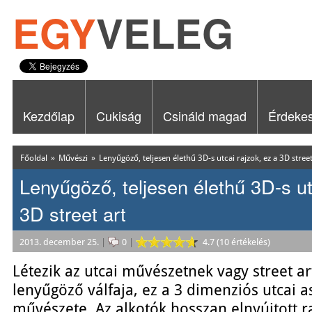
EGY
VELEG
Kezdőlap
Cukiság
Csináld magad
Érdeke
Főoldal
»
Művészi
»
Lenyűgöző, teljesen élethű 3D-s utcai rajzok, ez a 3D street
Lenyűgöző, teljesen élethű 3D-s ut
3D street art
2013. december 25.
|
0
|
4.7 (10 értékelés)
Létezik az utcai művészetnek vagy street ar
lenyűgöző válfaja, ez a 3 dimenziós utcai as
művészete. Az alkotók hosszan elnyújtott r