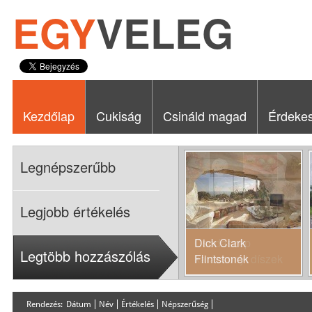
EGY
VELEG
Kezdőlap
Cukiság
Csináld magad
Érdeke
Legnépszerűbb
Legjobb értékelés
Dick Clark
Legtöbb hozzászólás
Flintstonék
inspirálta malibui
otthona
Rendezés:
Dátum
Név
Értékelés
Népszerűség