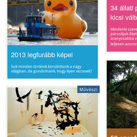
34 állati
kicsi vál
Mindenki szere
párosítjuk őket
aranyosabbá vá
teljesen azono
2013 legfurább képei
Sok minden történik körülöttünk a nagy
világban, de gondolnánk, hogy ilyen viccesek?
Művészi