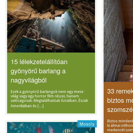
15 lélekzetelállítóan
gyönyörű barlang a
nagyvilágból
33 remek 
Ezek a gyönyörű barlangok nem egy mese
világ vagy egy horror film részei, hanem
biztos m
valóságosak. Megtalálhatóak Ázsiában, Észak
Amerikában és […]
szomszé
Biztos mindenk
Mosoly
ki álmai ottho
medencét sze