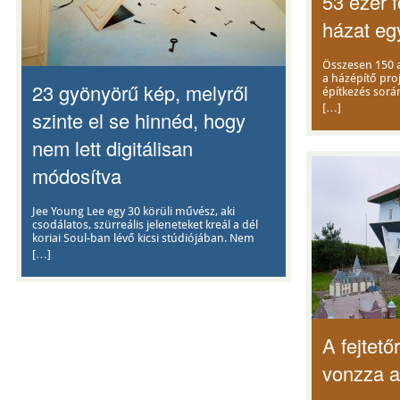
53 ezer f
házat eg
Összesen 150 an
a házépítő proj
23 gyönyörű kép, melyről
építkezés sorá
[…]
szinte el se hinnéd, hogy
nem lett digitálisan
módosítva
Jee Young Lee egy 30 körüli művész, aki
csodálatos, szürreális jeleneteket kreál a dél
koriai Soul-ban lévő kicsi stúdiójában. Nem
[…]
A fejtetőr
vonzza a 