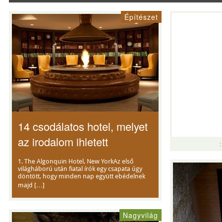
Építészet
14 csodálatos hotel, melyet
az irodalom ihletett
1. The Algonquin Hotel, New YorkAz első
világháború után fiatal írók egy csapata úgy
döntött, hogy minden nap együtt ebédelnek
majd […]
Nagyvilág