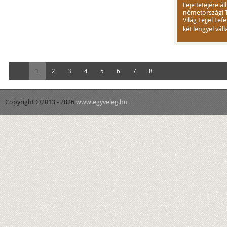
Feje tetejére á
németországi 
Világ Fejjel L
két lengyel váll
1
2
3
4
5
6
7
8
Copyright ©2013 - 2026
www.egyveleg.hu